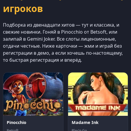
игроков
Подборка из двенадцати хитов — тут и классика, и
свежие новинки. Гоняй в Pinocchio от Betsoft, или
залипай в Gemini Joker. Все слоты лицензионные,
отдачи честные. Ниже карточки — жми и играй без
регистрации в демо, а если хочешь по-настоящему,
то быстрая регистрация и вперёд.
Pinocchio
Madame Ink
Betsoft
Play'n Go