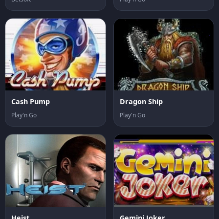
Cash Pump
Dragon Ship
Play'n Go
Play'n Go
Heist
Gemini Joker