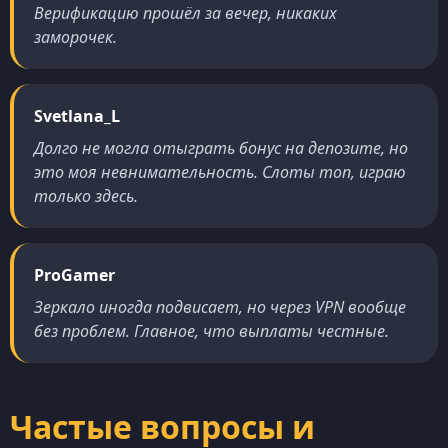
Верификацию прошёл за вечер, никаких
заморочек.
Svetlana_L
Долго не могла отыграть бонус на депозите, но
это моя невнимательность. Слоты топ, играю
только здесь.
ProGamer
Зеркало иногда подвисает, но через VPN вообще
без проблем. Главное, что выплаты честные.
Частые вопросы и