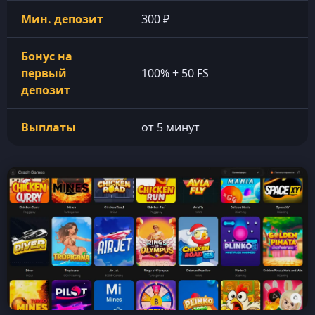
Мин. депозит
300 ₽
Бонус на
первый
100% + 50 FS
депозит
Выплаты
от 5 минут