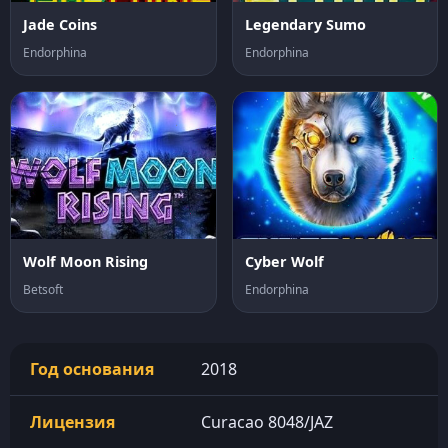
Jade Coins
Legendary Sumo
Endorphina
Endorphina
Wolf Moon Rising
Cyber Wolf
Betsoft
Endorphina
Год основания
2018
Лицензия
Curacao 8048/JAZ