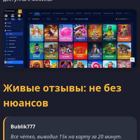
Живые отзывы: не без
нюансов
Bublik777
Всё чётко, выводил 15к на карту за 20 минут.