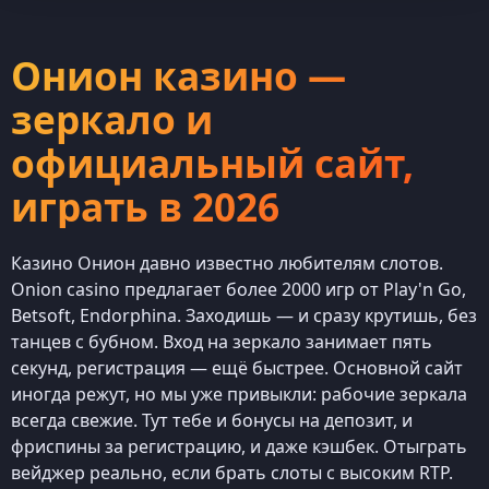
Онион казино —
зеркало и
официальный сайт,
играть в 2026
Казино Онион давно известно любителям слотов.
Onion casino предлагает более 2000 игр от Play'n Go,
Betsoft, Endorphina. Заходишь — и сразу крутишь, без
танцев с бубном. Вход на зеркало занимает пять
секунд, регистрация — ещё быстрее. Основной сайт
иногда режут, но мы уже привыкли: рабочие зеркала
всегда свежие. Тут тебе и бонусы на депозит, и
фриспины за регистрацию, и даже кэшбек. Отыграть
вейджер реально, если брать слоты с высоким RTP.